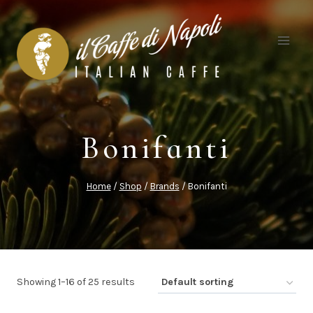
Skip
to
content
Bonifanti
Home
/
Shop
/
Brands
/
Bonifanti
Showing 1–16 of 25 results